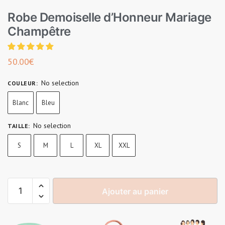
Robe Demoiselle d’Honneur Mariage
Champêtre
50.00
€
No selection
COULEUR
:
Blanc
Bleu
No selection
TAILLE
:
S
M
L
XL
XXL
Ajouter au panier